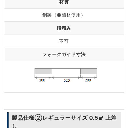
材質
鋼製（亜鉛材使用）
段積み
不可
フォークガイド寸法
製品仕様②レギュラーサイズ 0.5㎥ 上差
し