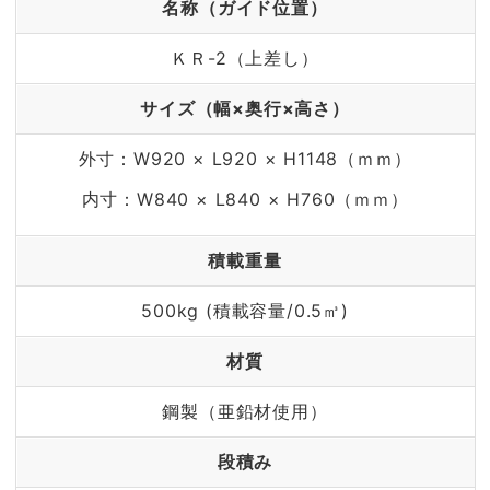
名称（ガイド位置）
ＫＲ-2（上差し）
サイズ（幅×奥行×高さ）
外寸：W920 × L920 × H1148（ｍｍ）
内寸：W840 × L840 × H760（ｍｍ）
積載重量
500kg (積載容量/0.5㎥)
材質
鋼製（亜鉛材使用）
段積み