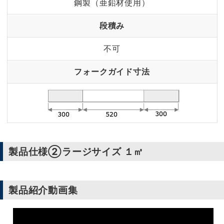
鋼製（亜鉛材使用）
段積み
不可
フォークガイド寸法
製品仕様②ラージサイズ １㎥
製品紹介動画集