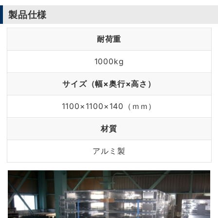
製品仕様
耐荷重
1000kg
サイズ（幅×奥行×高さ）
1100×1100×140（ｍｍ）
材質
アルミ製