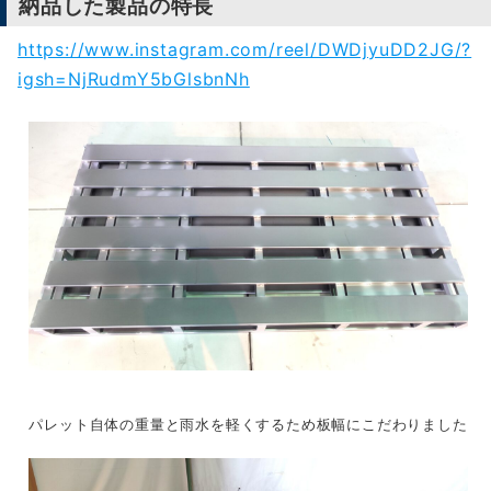
納品した
製品の特長
https://www.instagram.com/reel/DWDjyuDD2JG/?
igsh=NjRudmY5bGlsbnNh
パレット自体の重量と雨水を軽くするため板幅にこだわりました