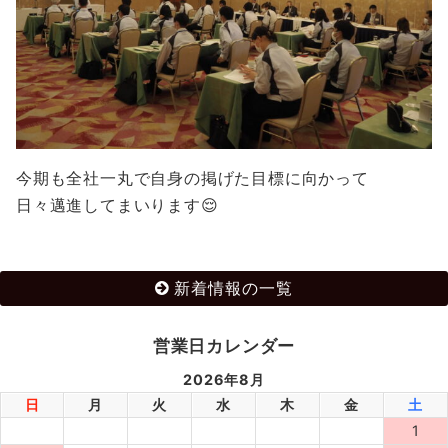
今期も全社一丸で自身の掲げた目標に向かって
日々邁進してまいります😌
新着情報の一覧
営業日カレンダー
2026年8月
日
月
火
水
木
金
土
1